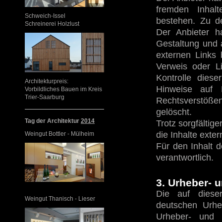
fremden Inhalt
Schweich-Issel
bestehen. Zu de
Schreinerei Holzlust
Der Anbieter ha
Gestaltung und 
externen Links 
Verweis oder L
Kontrolle diese
Architekturpreis:
Hinweise auf 
Vorbildliches Bauen im Kreis
Trier-Saarburg
Rechtsverstößen
gelöscht.
Tag der Architektur
2014
Trotz sorgfältig
die Inhalte exter
Weingut Bottler - Mülheim
Für den Inhalt d
verantwortlich.
3. Urheber- 
Die auf dieser
Weingut Thanisch - Lieser
deutschen Urhe
Urheber- und L